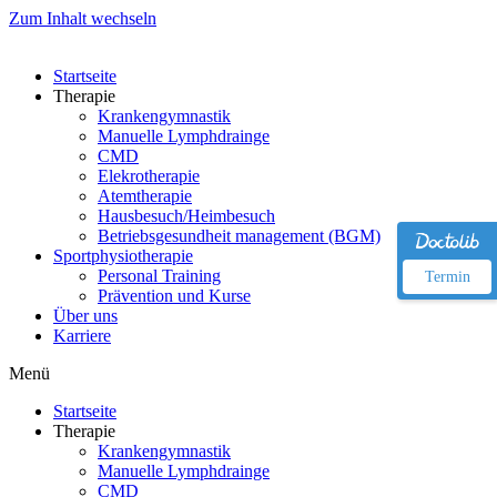
Zum Inhalt wechseln
Startseite
Therapie
Krankengymnastik
Manuelle Lymphdrainge
CMD
Elekrotherapie
Atemtherapie
Hausbesuch/Heimbesuch
Betriebsgesundheit management (BGM)
Sportphysiotherapie
Personal Training
Termin
Prävention und Kurse
Über uns
Karriere
Menü
Startseite
Therapie
Krankengymnastik
Manuelle Lymphdrainge
CMD